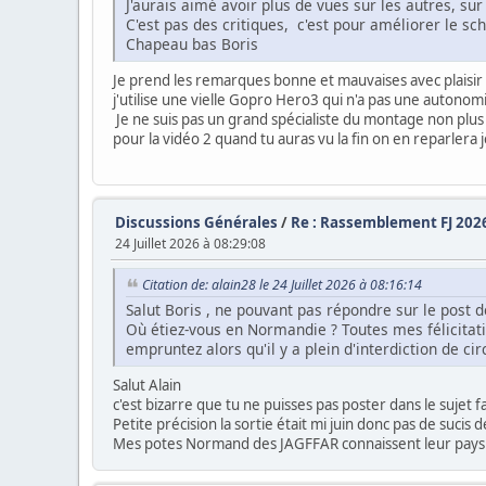
J'aurais aimé avoir plus de vues sur les autres, sur
C'est pas des critiques, c'est pour améliorer le s
Chapeau bas Boris
Je prend les remarques bonne et mauvaises avec plaisir 
j'utilise une vielle Gopro Hero3 qui n'a pas une autonom
Je ne suis pas un grand spécialiste du montage non plus j
pour la vidéo 2 quand tu auras vu la fin on en reparlera
Discussions Générales
/
Re : Rassemblement FJ 202
24 Juillet 2026 à 08:29:08
Citation de: alain28 le 24 Juillet 2026 à 08:16:14
Salut Boris , ne pouvant pas répondre sur le post de 
Où étiez-vous en Normandie ? Toutes mes félicitat
empruntez alors qu'il y a plein d'interdiction de ci
Salut Alain
c'est bizarre que tu ne puisses pas poster dans le sujet
Petite précision la sortie était mi juin donc pas de sucis
Mes potes Normand des JAGFFAR connaissent leur pays pa