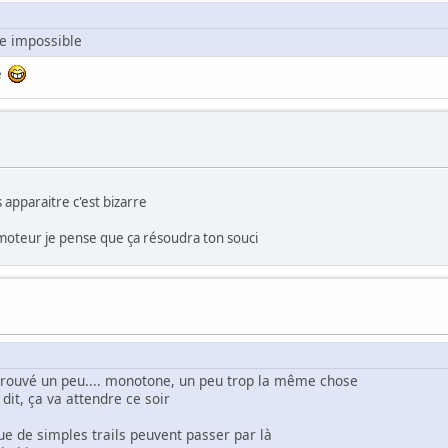
ée impossible
te
 apparaitre c'est bizarre
 moteur je pense que ça résoudra ton souci
i trouvé un peu.... monotone, un peu trop la même chose
dit, ça va attendre ce soir
e de simples trails peuvent passer par là