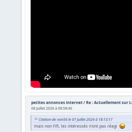
petites annonces internet
/
Re : Actuellement sur L
08 Juillet 2026 à 08:58:40
Citation de: eon56 le 07 Juillet 2026 à 18:13:17
mais non Fifi, les intéressés n'ont pas réagi