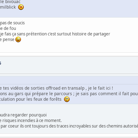
 le bivouac
chmilblick
pas de soucis
ie de fou
e fais ça sans prétention c'est surtout histoire de partager
 je pense
6
tes vidéos de sorties offroad en transalp , je le fait ici !
ions au gars qui prépare le parcours ; je sais pas comment il fait 
rculation pour les feux de forêts
 faudra regarder pourquoi
 de risques incendies à ce moment.
r coeur ils ont toujours des traces incroyables sur des chemins autoris