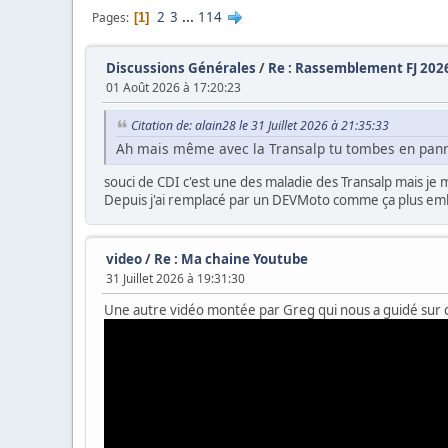
2
3
...
114
Pages
1
Discussions Générales
/
Re : Rassemblement FJ 202
01 Août 2026 à 17:20:23
Citation de: alain28 le 31 Juillet 2026 à 21:35:33
Ah mais même avec la Transalp tu tombes en pan
souci de CDI c'est une des maladie des Transalp mais je 
Depuis j'ai remplacé par un DEVMoto comme ça plus e
video
/
Re : Ma chaine Youtube
31 Juillet 2026 à 19:31:30
Une autre vidéo montée par Greg qui nous a guidé s