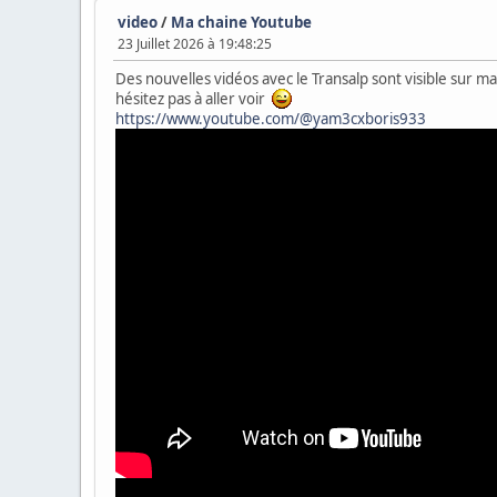
video
/
Ma chaine Youtube
23 Juillet 2026 à 19:48:25
Des nouvelles vidéos avec le Transalp sont visible sur m
hésitez pas à aller voir
https://www.youtube.com/@yam3cxboris933