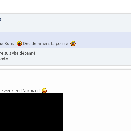
6
ne Boris
Décidemment la poisse
me suis vite dépanné
mbêté
ur ce week-end Normand