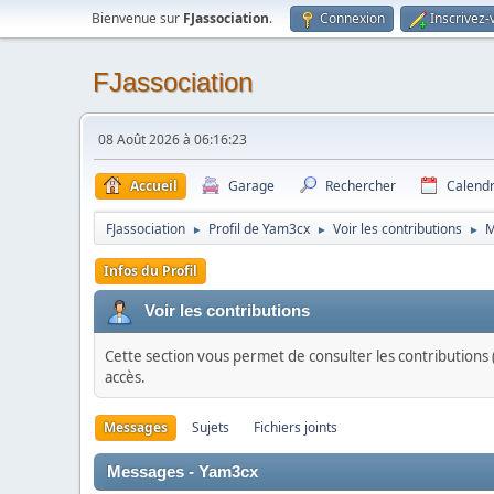
Bienvenue sur
FJassociation
.
Connexion
Inscrivez-
FJassociation
08 Août 2026 à 06:16:23
Accueil
Garage
Rechercher
Calendr
FJassociation
Profil de Yam3cx
Voir les contributions
M
►
►
►
Infos du Profil
Voir les contributions
Cette section vous permet de consulter les contributions (
accès.
Messages
Sujets
Fichiers joints
Messages - Yam3cx