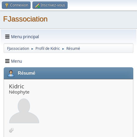
Connexion
Inscrivez-vous
FJassociation
Menu principal
FJassociation
Profil de Kidric
Résumé
►
►
Menu
Résumé
Kidric
Néophyte