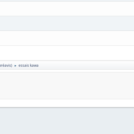
préavis)
essais kawa
►