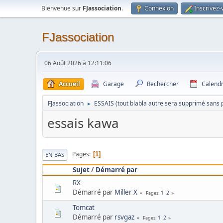
Bienvenue sur
FJassociation
.
Connexion
Inscrivez-
FJassociation
06 Août 2026 à 12:11:06
Accueil
Garage
Rechercher
Calendr
FJassociation
ESSAIS (tout blabla autre sera supprimé sans 
►
essais kawa
Pages
1
EN BAS
Sujet
/
Démarré par
RX
Démarré par
Miller X
1
2
Pages
Tomcat
Démarré par
rsvgaz
1
2
Pages