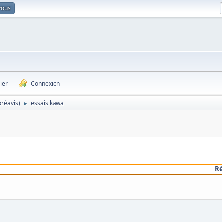
vous
ier
Connexion
préavis)
essais kawa
►
R