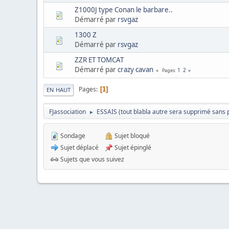
Z1000J type Conan le barbare..
Démarré par
rsvgaz
1300 Z
Démarré par
rsvgaz
ZZR ET TOMCAT
Démarré par
crazy cavan
1
2
Pages
Pages
1
EN HAUT
FJassociation
ESSAIS (tout blabla autre sera supprimé sans 
►
Sondage
Sujet bloqué
Sujet déplacé
Sujet épinglé
Sujets que vous suivez