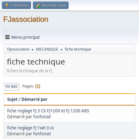
Connexion
Inscrivez-vous
FJassociation
Menu principal
FJassociation
MECANIQUE
fiche technique
►
►
fiche technique
fiches technique de la FJ
Pages
1
EN BAS
Sujet
/
Démarré par
fiche reglage FJ 3 CX FJ1200 et FJ 1200 ABS
Démarré par
fonfonsd
fiche reglage FJ 1wh 3 cx
Démarré par
fonfonsd