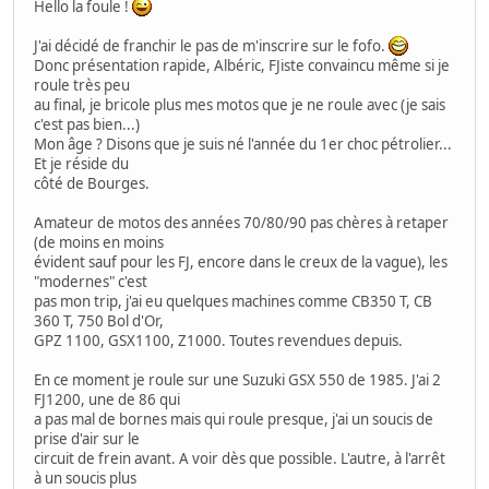
Hello la foule !
J'ai décidé de franchir le pas de m'inscrire sur le fofo.
Donc présentation rapide, Albéric, FJiste convaincu même si je
roule très peu
au final, je bricole plus mes motos que je ne roule avec (je sais
c'est pas bien...)
Mon âge ? Disons que je suis né l'année du 1er choc pétrolier...
Et je réside du
côté de Bourges.
Amateur de motos des années 70/80/90 pas chères à retaper
(de moins en moins
évident sauf pour les FJ, encore dans le creux de la vague), les
"modernes" c'est
pas mon trip, j'ai eu quelques machines comme CB350 T, CB
360 T, 750 Bol d'Or,
GPZ 1100, GSX1100, Z1000. Toutes revendues depuis.
En ce moment je roule sur une Suzuki GSX 550 de 1985. J'ai 2
FJ1200, une de 86 qui
a pas mal de bornes mais qui roule presque, j'ai un soucis de
prise d'air sur le
circuit de frein avant. A voir dès que possible. L'autre, à l'arrêt
à un soucis plus