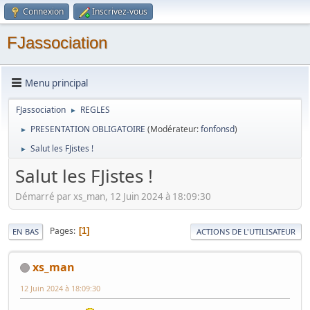
Connexion
Inscrivez-vous
FJassociation
Menu principal
FJassociation
REGLES
►
PRESENTATION OBLIGATOIRE
(Modérateur:
fonfonsd
)
►
Salut les FJistes !
►
Salut les FJistes !
Démarré par xs_man, 12 Juin 2024 à 18:09:30
Pages
1
EN BAS
ACTIONS DE L'UTILISATEUR
xs_man
12 Juin 2024 à 18:09:30