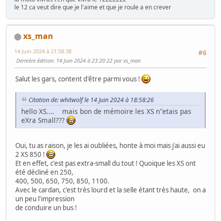
le 12 ca veut dire que je l'aime et que je roule a en crever
xs_man
14 Juin 2024 à 21:58:38
#6
Dernière édition
: 14 Juin 2024 à 23:20:22 par xs_man
Salut les gars, content d'être parmi vous !
Citation de: whitwolf le 14 Juin 2024 à 18:58:26
hello XS.... mais bon de mémoire les XS n"etais pas
eXra Small???
Oui, tu as raison, je les ai oubliées, honte à moi mais j'ai aussi eu
2 XS 850 !
Et en effet, c'est pas extra-small du tout ! Quoique les XS ont
été décliné en 250,
400, 500, 650, 750, 850, 1100.
Avec le cardan, c'est très lourd et la selle étant très haute, on a
un peu l'impression
de conduire un bus !