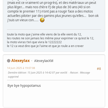
(mais est ce vraiment un progrès), et des matériaux un peut
plus léger... mais nos chère FJ de plus de 30 ans (40 si on
compte le premier 11) n'ont pas a rougir face a des motos
actuelles piloter par des gamins plus jeunes qu'elles... bon ok
j'suis un vieux con.....
toute la moto que j'aime elle viens de la elle vient du 12,
les routes ne son jamais les même pour exprimer ce qu'est le 12,
la moto vivras t'en que vivra le 12222222
le 12 ca veut dire que je l'aime et que je roule a en crever
Alexeylax
AlexeylaxXM
14 Juin 2025 à 19:07:08
#8
Dernière édition
: 15 Juin 2025 à 14:42:07 par eon56
Raison
: Message
supprimé
Bye bye hypopotamus