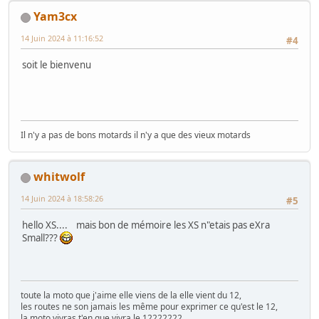
Yam3cx
14 Juin 2024 à 11:16:52
#4
soit le bienvenu
Il n'y a pas de bons motards il n'y a que des vieux motards
whitwolf
14 Juin 2024 à 18:58:26
#5
hello XS.... mais bon de mémoire les XS n"etais pas eXra
Small???
toute la moto que j'aime elle viens de la elle vient du 12,
les routes ne son jamais les même pour exprimer ce qu'est le 12,
la moto vivras t'en que vivra le 12222222