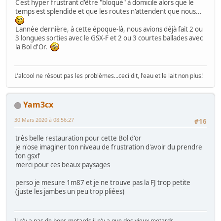
C'est hyper frustrant d'être "bloqué" à domicile alors que le
temps est splendide et que les routes n'attendent que nous...
L'année dernière, à cette époque-là, nous avions déjà fait 2 ou
3 longues sorties avec le GSX-F et 2 ou 3 courtes ballades avec
la Bol d'Or.
L'alcool ne résout pas les problèmes...ceci dit, l'eau et le lait non plus!
Yam3cx
30 Mars 2020 à 08:56:27
#16
très belle restauration pour cette Bol d'or
je n'ose imaginer ton niveau de frustration d'avoir du prendre
ton gsxf
merci pour ces beaux paysages
perso je mesure 1m87 et je ne trouve pas la FJ trop petite
(juste les jambes un peu trop pliées)
Il n'y a pas de bons motards il n'y a que des vieux motards