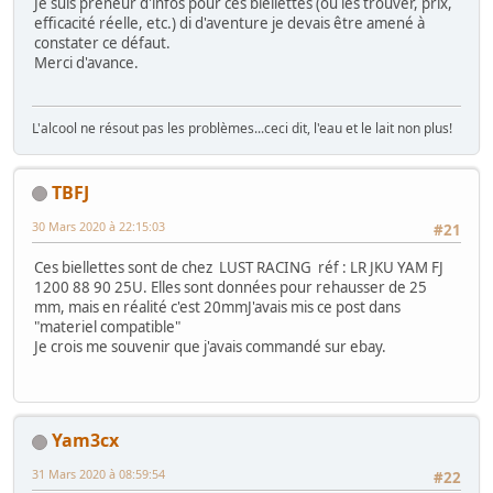
Je suis preneur d'infos pour ces biellettes (où les trouver, prix,
efficacité réelle, etc.) di d'aventure je devais être amené à
constater ce défaut.
Merci d'avance.
L'alcool ne résout pas les problèmes...ceci dit, l'eau et le lait non plus!
TBFJ
30 Mars 2020 à 22:15:03
#21
Ces biellettes sont de chez LUST RACING réf : LR JKU YAM FJ
1200 88 90 25U. Elles sont données pour rehausser de 25
mm, mais en réalité c'est 20mmJ'avais mis ce post dans
"materiel compatible"
Je crois me souvenir que j'avais commandé sur ebay.
Yam3cx
31 Mars 2020 à 08:59:54
#22