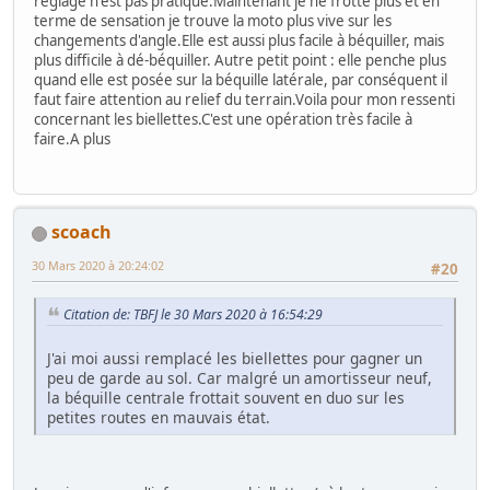
réglage n'est pas pratique.Maintenant je ne frotte plus et en
terme de sensation je trouve la moto plus vive sur les
changements d'angle.Elle est aussi plus facile à béquiller, mais
plus difficile à dé-béquiller. Autre petit point : elle penche plus
quand elle est posée sur la béquille latérale, par conséquent il
faut faire attention au relief du terrain.Voila pour mon ressenti
concernant les biellettes.C'est une opération très facile à
faire.A plus
scoach
30 Mars 2020 à 20:24:02
#20
Citation de: TBFJ le 30 Mars 2020 à 16:54:29
J'ai moi aussi remplacé les biellettes pour gagner un
peu de garde au sol. Car malgré un amortisseur neuf,
la béquille centrale frottait souvent en duo sur les
petites routes en mauvais état.