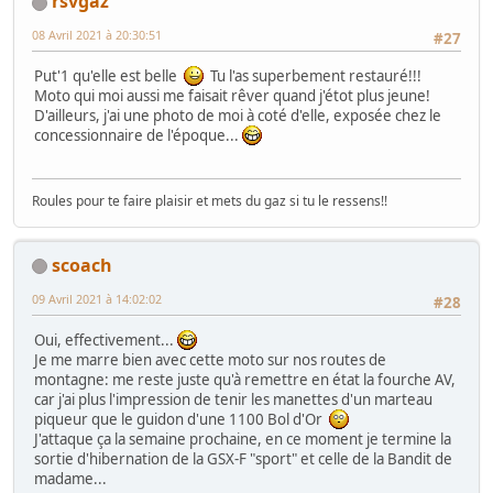
rsvgaz
08 Avril 2021 à 20:30:51
#27
Put'1 qu'elle est belle
Tu l'as superbement restauré!!!
Moto qui moi aussi me faisait rêver quand j'étot plus jeune!
D'ailleurs, j'ai une photo de moi à coté d'elle, exposée chez le
concessionnaire de l'époque...
Roules pour te faire plaisir et mets du gaz si tu le ressens!!
scoach
09 Avril 2021 à 14:02:02
#28
Oui, effectivement...
Je me marre bien avec cette moto sur nos routes de
montagne: me reste juste qu'à remettre en état la fourche AV,
car j'ai plus l'impression de tenir les manettes d'un marteau
piqueur que le guidon d'une 1100 Bol d'Or
J'attaque ça la semaine prochaine, en ce moment je termine la
sortie d'hibernation de la GSX-F "sport" et celle de la Bandit de
madame...