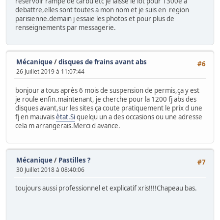
reservoir rampe de carbu etc je laisse le lot pour 1300e a
debattre,elles sont toutes a mon nom et je suis en region
parisienne.demain j essaie les photos et pour plus de
renseignements par messagerie.
Mécanique
/
disques de frains avant abs
#6
26 Juillet 2019 à 11:07:44
bonjour a tous après 6 mois de suspension de permis,ça y est
je roule enfin.maintenant, je cherche pour la 1200 fj abs des
disques avant,sur les sites ça coute pratiquement le prix d une
fj en mauvais
ètat.Si
quelqu un a des occasions ou une adresse
cela m arrangerais.Merci d avance.
Mécanique
/
Pastilles ?
#7
30 Juillet 2018 à 08:40:06
toujours aussi professionnel et explicatif xris!!!!Chapeau bas.