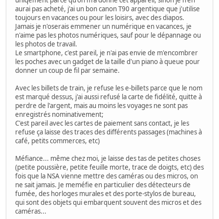
uniqement parce qu'on m'a donné cet appareil, sinon je n'en
aurai pas acheté, j'ai un bon canon T90 argentique que j'utilise
toujours en vacances ou pour les loisirs, avec des diapos.
Jamais je n'oserais emmener un numérique en vacances, je
n'aime pas les photos numériques, sauf pour le dépannage ou
les photos de travail.
Le smartphone, c'est pareil, je n'ai pas envie de m'encombrer
les poches avec un gadget de la taille d'un piano à queue pour
donner un coup de fil par semaine.
Avec les billets de train, je refuse les e-billets parce que le nom
est marqué dessus, j'ai aussi refusé la carte de fidélité, quitte à
perdre de l'argent, mais au moins les voyages ne sont pas
enregistrés nominativement;
C'est pareil avec les cartes de paiement sans contact, je les
refuse ça laisse des traces des différents passages (machines à
café, petits commerces, etc)
Méfiance... même chez moi, je laisse des tas de petites choses
(petite poussière, petite feuille morte, trace de doigts, etc) des
fois que la NSA vienne mettre des caméras ou des micros, on
ne sait jamais. Je meméfie en particulier des détecteurs de
fumée, des horloges murales et des porte-stylos de bureau,
qui sont des objets qui embarquent souvent des micros et des
caméras...