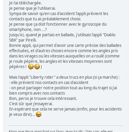
Je l'ai téléchargée.
Je pense que je l'utiliserai.
Sympa de savoir qu'en cas d'accident l'appli prévient les
contacts que tu as préalablement choisi.
Je pense que ça doit fonctionner avec le gyroscope du
smartphone, non ...?
Jusqu'ici, quand je partais en ballade, j'utilisais l'appli "Diablo
SBK" par Pirelli.
Bonne appli, qui permet d'avoir une carte précise des ballades
effectuées, et d'autres choses encore comme les angles pris
dans les virages ou les vitesses auxquelles on a roulé (comme
je roule pépère, les angles et les vitesses moyennes sont
pépères !
)
Mais l'appli "Liberty rider" a deux trucs en plus (si ça marche) :
- elle prévient nos contacts en cas d'accident
- on peut partager notre position tout au long du trajet si j'ai
bien compris avec nos contacts
Bon, perso je trouve cela intéressant.
C'est sûr que j'essayerai.
En espérant que cela ne serve jamais (enfin, pour les accidents
je veux dire)...
Alors que Jésus marchait sur l'eau, Jean lui dit : "t'es con, elle est