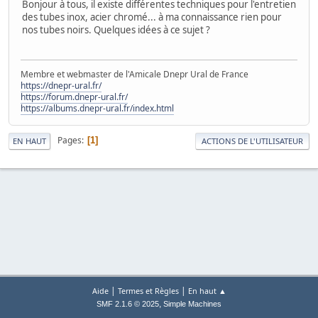
Bonjour à tous, il existe différentes techniques pour l'entretien
des tubes inox, acier chromé... à ma connaissance rien pour
nos tubes noirs. Quelques idées à ce sujet ?
Membre et webmaster de l'Amicale Dnepr Ural de France
https://dnepr-ural.fr/
https://forum.dnepr-ural.fr/
https://albums.dnepr-ural.fr/index.html
Pages
1
EN HAUT
ACTIONS DE L'UTILISATEUR
|
|
Aide
Termes et Règles
En haut ▲
,
SMF 2.1.6 © 2025
Simple Machines