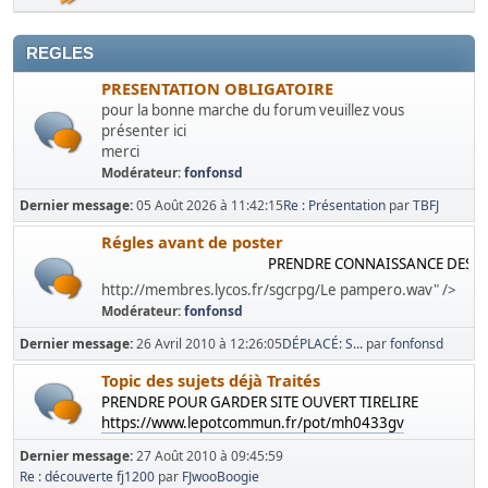
REGLES
PRESENTATION OBLIGATOIRE
pour la bonne marche du forum veuillez vous
présenter ici
merci
Modérateur:
fonfonsd
Dernier message:
05 Août 2026 à 11:42:15
Re : Présentation
par
TBFJ
Régles avant de poster
PRENDRE CONNAISSANCE DES REG
http://membres.lycos.fr/sgcrpg/Le pampero.wav" />
Modérateur:
fonfonsd
Dernier message:
26 Avril 2010 à 12:26:05
DÉPLACÉ: S...
par
fonfonsd
Topic des sujets déjà Traités
PRENDRE POUR GARDER SITE OUVERT TIRELIRE
https://www.lepotcommun.fr/pot/mh0433gv
Dernier message:
27 Août 2010 à 09:45:59
Re : découverte fj1200
par
FJwooBoogie