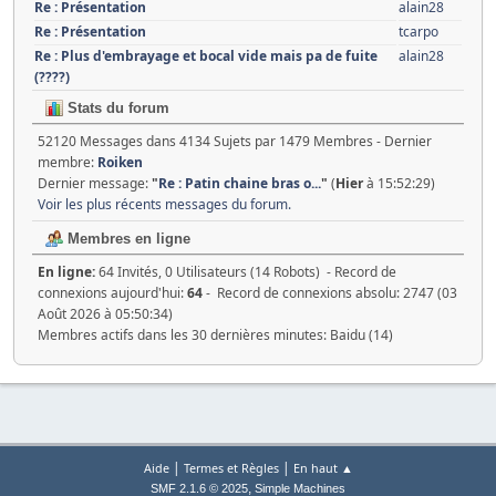
Re : Présentation
alain28
Re : Présentation
tcarpo
Re : Plus d'embrayage et bocal vide mais pa de fuite
alain28
(????)
Stats du forum
52120 Messages dans 4134 Sujets par 1479 Membres - Dernier
membre:
Roiken
Dernier message:
"
Re : Patin chaine bras o...
"
(
Hier
à 15:52:29)
Voir les plus récents messages du forum.
Membres en ligne
En ligne:
64 Invités, 0 Utilisateurs (14 Robots) - Record de
connexions aujourd'hui:
64
- Record de connexions absolu: 2747 (03
Août 2026 à 05:50:34)
Membres actifs dans les 30 dernières minutes: Baidu (14)
|
|
Aide
Termes et Règles
En haut ▲
,
SMF 2.1.6 © 2025
Simple Machines