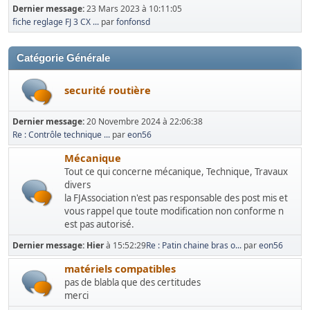
Dernier message:
23 Mars 2023 à 10:11:05
fiche reglage FJ 3 CX ...
par
fonfonsd
Catégorie Générale
securité routière
Dernier message:
20 Novembre 2024 à 22:06:38
Re : Contrôle technique ...
par
eon56
Mécanique
Tout ce qui concerne mécanique, Technique, Travaux
divers
la FJAssociation n'est pas responsable des post mis et
vous rappel que toute modification non conforme n
est pas autorisé.
Dernier message:
Hier
à 15:52:29
Re : Patin chaine bras o...
par
eon56
matériels compatibles
pas de blabla que des certitudes
merci