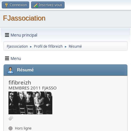
Connexion
Inscrivez-vous
FJassociation
Menu principal
FJassociation
Profil de fifibreizh
Résumé
►
►
Menu
Résumé
fifibreizh
MEMBRES 2011 FJASSO
Hors ligne