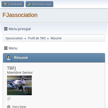
Connexion
Inscrivez-vous
FJassociation
Menu principal
FJassociation
Profil de TBFJ
Résumé
►
►
Menu
Résumé
TBFJ
Membre Senior
Hors ligne