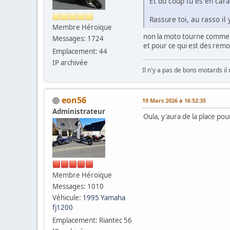
Et du coup tu es en cara
Rassure toi, au rasso 
Membre Héroïque
non la moto tourne comme
Messages: 1724
et pour ce qui est des remor
Emplacement: 44
IP archivée
Il n'y a pas de bons motards il
eon56
19 Mars 2026 à 16:52:35
Administrateur
Oula, y'aura de la place pou
Membre Héroïque
Messages: 1010
Véhicule:
1995 Yamaha
fj1200
Emplacement: Riantec 56