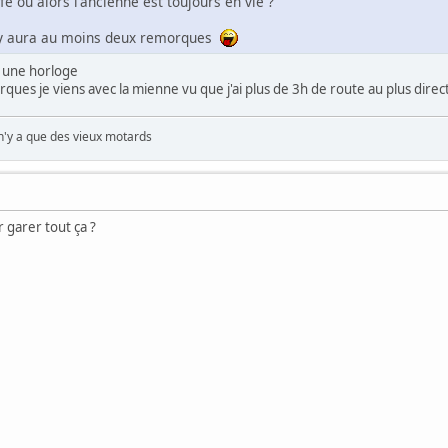
fe ou alors l'ancienne est toujours en vie ?
il y aura au moins deux remorques
 une horloge
ques je viens avec la mienne vu que j'ai plus de 3h de route au plus direc
 n'y a que des vieux motards
r garer tout ça ?