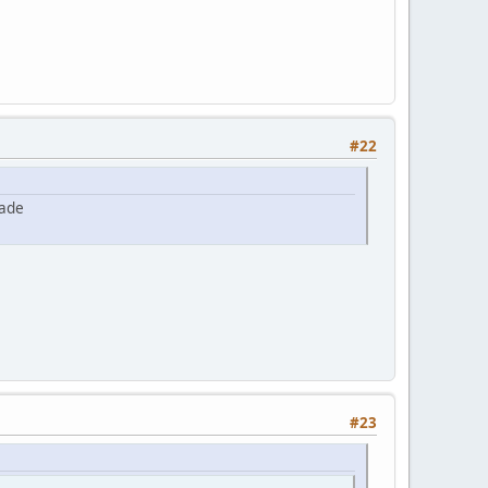
#22
rade
#23