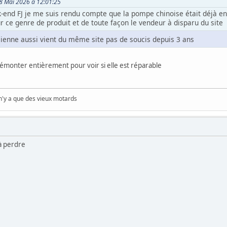
18 Mai 2026 à 12:01:25
-end FJ je me suis rendu compte que la pompe chinoise était déjà e
r ce genre de produit et de toute façon le vendeur à disparu du site
mienne aussi vient du même site pas de soucis depuis 3 ans
 démonter entièrement pour voir si elle est réparable
 n'y a que des vieux motards
n à perdre