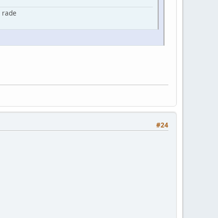
n rade
#24