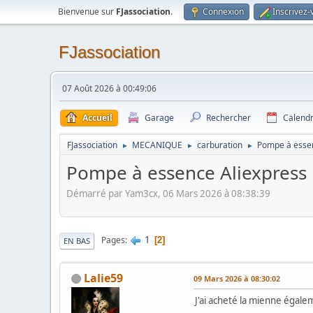
Bienvenue sur
FJassociation
.
Connexion
Inscrivez-
FJassociation
07 Août 2026 à 00:49:06
Accueil
Garage
Rechercher
Calendr
FJassociation
MECANIQUE
carburation
Pompe à essen
►
►
►
Pompe à essence Aliexpress
Démarré par Yam3cx, 06 Mars 2026 à 08:38:39
1
Pages
2
EN BAS
Lalie59
09 Mars 2026 à 08:30:02
J'ai acheté la mienne égale