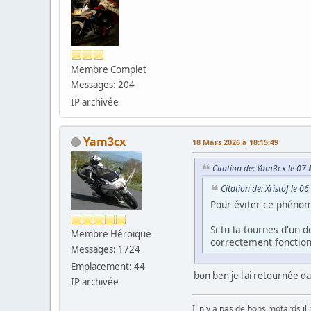
Membre Complet
Messages: 204
IP archivée
Yam3cx
18 Mars 2026 à 18:15:49
Citation de: Yam3cx le 07
Citation de: Xristof le 
Pour éviter ce phénom
Si tu la tournes d'un 
Membre Héroïque
correctement fonction
Messages: 1724
Emplacement: 44
bon ben je l'ai retournée dan
IP archivée
Il n'y a pas de bons motards il