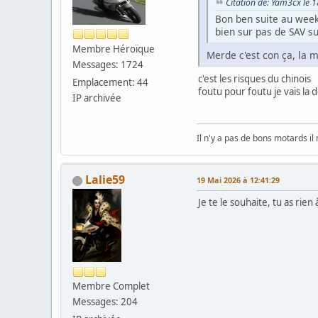
Citation de: Yam3cx le 
Bon ben suite au week
bien sur pas de SAV su
Membre Héroïque
Merde c'est con ça, la 
Messages: 1724
c'est les risques du chinois
Emplacement: 44
foutu pour foutu je vais la
IP archivée
Il n'y a pas de bons motards il
Lalie59
19 Mai 2026 à 12:41:29
Je te le souhaite, tu as rie
Membre Complet
Messages: 204