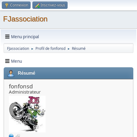
Connexion
Inscrivez-vous
FJassociation
Menu principal
FJassociation
Profil de fonfonsd
Résumé
►
►
Menu
Résumé
fonfonsd
Administrateur