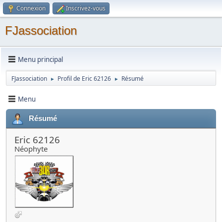
Connexion
Inscrivez-vous
FJassociation
Menu principal
FJassociation
Profil de Eric 62126
Résumé
►
►
Menu
Résumé
Eric 62126
Néophyte