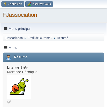
Connexion
Inscrivez-vous
FJassociation
Menu principal
FJassociation
Profil de laurent59
Résumé
►
►
Menu
Résumé
laurent59
Membre Héroïque