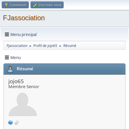
Connexion
Inscrivez-vous
FJassociation
Menu principal
FJassociation
Profil de jojo65
Résumé
►
►
Menu
Résumé
jojo65
Membre Senior