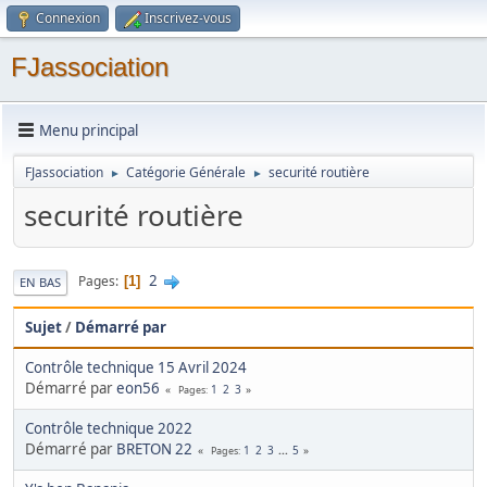
Connexion
Inscrivez-vous
FJassociation
Menu principal
FJassociation
Catégorie Générale
securité routière
►
►
securité routière
2
Pages
1
EN BAS
Sujet
/
Démarré par
Contrôle technique 15 Avril 2024
Démarré par
eon56
1
2
3
Pages
Contrôle technique 2022
Démarré par
BRETON 22
1
2
3
...
5
Pages