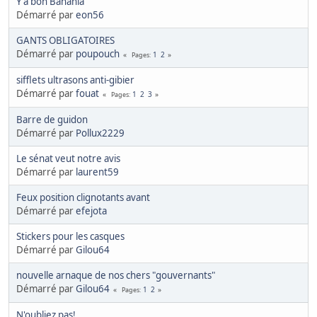
Y'a bon Banania
Démarré par
eon56
GANTS OBLIGATOIRES
Démarré par
poupouch
1
2
Pages
sifflets ultrasons anti-gibier
Démarré par
fouat
1
2
3
Pages
Barre de guidon
Démarré par
Pollux2229
Le sénat veut notre avis
Démarré par
laurent59
Feux position clignotants avant
Démarré par
efejota
Stickers pour les casques
Démarré par
Gilou64
nouvelle arnaque de nos chers "gouvernants"
Démarré par
Gilou64
1
2
Pages
N'oubliez pas!