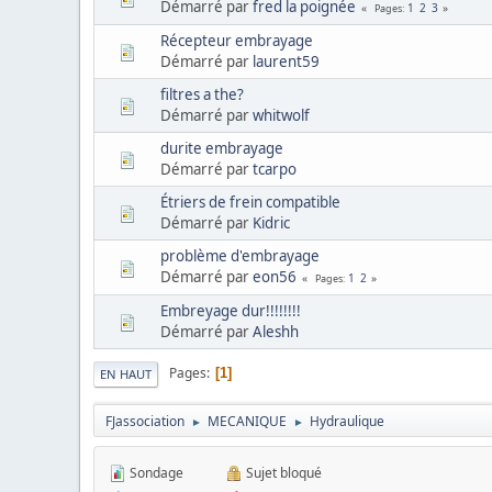
Démarré par
fred la poignée
1
2
3
Pages
Récepteur embrayage
Démarré par
laurent59
filtres a the?
Démarré par
whitwolf
durite embrayage
Démarré par
tcarpo
Étriers de frein compatible
Démarré par
Kidric
problème d'embrayage
Démarré par
eon56
1
2
Pages
Embreyage dur!!!!!!!!
Démarré par
Aleshh
Pages
1
EN HAUT
FJassociation
MECANIQUE
Hydraulique
►
►
Sondage
Sujet bloqué