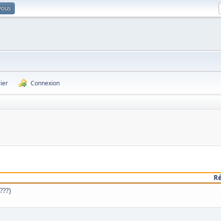
vous
ier
Connexion
R
???)