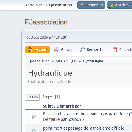
Bienvenue sur
FJassociation
.
Connexion
Inscrivez-
FJassociation
06 Août 2026 à 11:31:28
Accueil
Garage
Rechercher
Calendr
FJassociation
MECANIQUE
Hydraulique
►
►
Hydraulique
tout problème de fluide
Pages
1
EN BAS
Sujet
/
Démarré par
Plus d'embrayage et bocal vide mais pa de fuite (?
Démarré par
Scalou95
point mort et passage de la troisième difficile