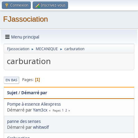
Connexion
Inscrivez-vous
FJassociation
Menu principal
FJassociation
MECANIQUE
carburation
►
►
carburation
Pages
1
EN BAS
Sujet
/
Démarré par
Pompe à essence Aliexpress
Démarré par
Yam3cx
1
2
Pages
panne des senses
Démarré par
whitwolf