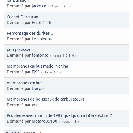
Carburation
Démarré par
Jacknice
1
2
3
Pages
Cornet Filtre a air.
Démarré par
Eric 62126
Remontage des durites...
Démarré par
Leololodou
pompe essence
Démarré par
fonfonsd
1
2
3
4
Pages
Membranes carbus made in china
Démarré par
FJ90
1
2
Pages
membranes carbus
Démarré par
tcarpo
Membranes de boisseaux de carburateurs
Démarré par xris
Probleme avec mon fj de 1989 quelqu'un a t'il la solution ?
Démarré par
Motard86130
1
2
Pages