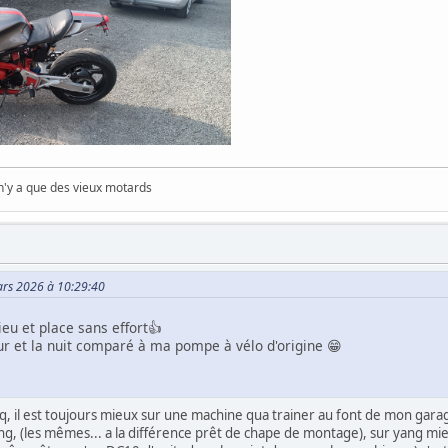
 n'y a que des vieux motards
Mars 2026 à 10:29:40
eu et place sans effort👍
our et la nuit comparé à ma pompe à vélo d'origine 😁
qq, il est toujours mieux sur une machine qua trainer au font de mon garag
yang, (les mêmes... a la différence prêt de chape de montage), sur yang mieux