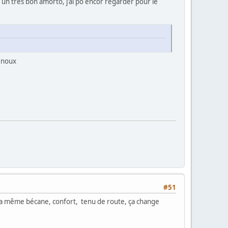
t un très bon amorto, j'ai po encor regarder pour le
genoux
#51
t la même bécane, confort, tenu de route, ça change