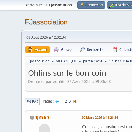
Bienvenue sur
FJassociation
.
Connexion
Inscrivez-
FJassociation
08 Août 2026 à 12:02:34
Accueil
Garage
Rechercher
Calendr
FJassociation
MECANIQUE
partie Cycle
Ohlins sur le 
►
►
►
Ohlins sur le bon coin
Démarré par eon56, 07 Avril 2025 à 09:36:03
1
2
3
Pages
4
EN BAS
fjman
20 Mars 2026 à 16:28:36
C'est clair, la position est mo
Elle attise la curiosité.