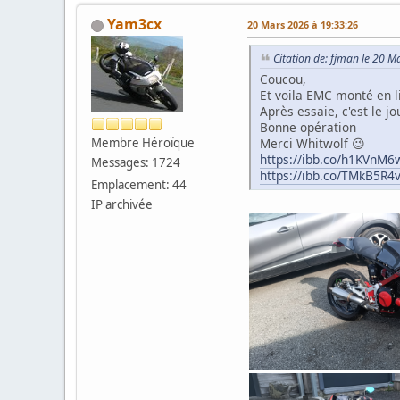
Yam3cx
20 Mars 2026 à 19:33:26
Citation de: fjman le 20 
Coucou,
Et voila EMC monté en li
Après essaie, c'est le j
Bonne opération
Merci Whitwolf 😉
Membre Héroïque
https://ibb.co/h1KVnM6
Messages: 1724
https://ibb.co/TMkB5R4
Emplacement: 44
IP archivée