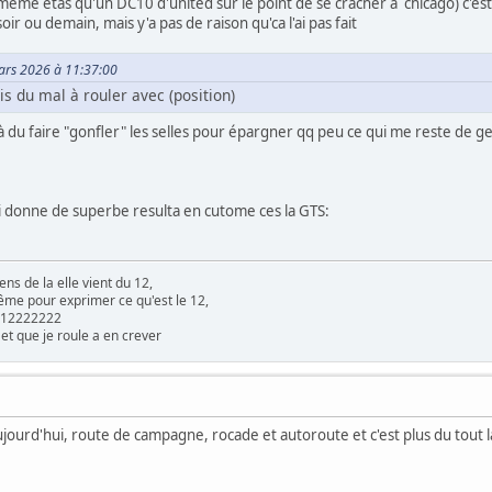
e même êtas qu'un DC10 d'united sur le point de se cracher a chicago) c'es
ir ou demain, mais y'a pas de raison qu'ca l'ai pas fait
Mars 2026 à 11:37:00
is du mal à rouler avec (position)
déjà du faire "gonfler" les selles pour épargner qq peu ce qui me reste de 
i donne de superbe resulta en cutome ces la GTS:
ens de la elle vient du 12,
ême pour exprimer ce qu'est le 12,
le 12222222
 et que je roule a en crever
 aujourd'hui, route de campagne, rocade et autoroute et c'est plus du tou