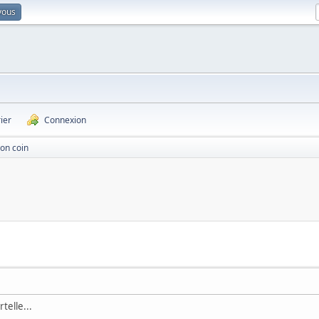
vous
ier
Connexion
bon coin
rtelle...