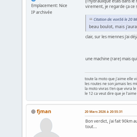
(l'hydraulique étais dans l
Emplacement: Nice
virement, je regarde ça ce so
IP archivée
Citation de: eon56 le 20 
beau boulot, mais j'aura
clair, sur les miennes j'ai 
une machine (rare) mais qu
toute la moto que j'aime elle vi
les routes ne son jamais les m
la moto vivras t'en que vivra 
le 12 ca veut dire que je l'aime
fjman
20 Mars 2026 à 20:55:31
Bon verdict, j'ai fait 90km
tout...