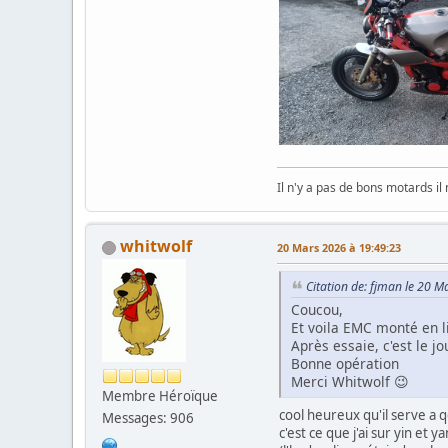
Il n'y a pas de bons motards il
whitwolf
20 Mars 2026 à 19:49:23
Citation de: fjman le 20 
Coucou,
Et voila EMC monté en li
Après essaie, c'est le j
Bonne opération
Merci Whitwolf 😉
Membre Héroïque
cool heureux qu'il serve a 
Messages: 906
c'est ce que j'ai sur yin et 