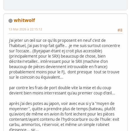
whitwolf
13 Mai 2026 à 22:15:12
#8
j'ai jeter un œil sur ce qu'ils proposent en neuf c'est de
l'habituel, j'ai pas trop fait gaffe.. .je me suis surtout concentre
sur l'occaze.. (Byejapan étant ej croit plus accessible)
(principalement pour le SRX) beaucoup de chose, bien
décrite/retailler.. intéressant pour le SRX (machine d'on
beaucoup de pièces deviennent introuvable en france)
probablement moins pour le FJ, dont presque tout se trouve
sur le coincoin ou équivalent...
par contre les frais de port double vite la mise et du coup
devient bien moins interressant qu'au premier coup d'œil...
après j'ai des potes au japon, voir avec eux si y'a "moyen de
moyenner", quitte a prendre plus de temps (bateau, plutôt
qu'avion) de même en avion ils font iechent pour les pièces
contenant/ayant contenu de l'hydrocarbure ou de l'huile: exit
carbu, ammortos, réservoir, et même un simple robinet
d'essence... sic...