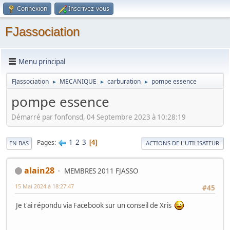
Connexion
Inscrivez-vous
FJassociation
Menu principal
FJassociation
MECANIQUE
carburation
pompe essence
►
►
►
pompe essence
Démarré par fonfonsd, 04 Septembre 2023 à 10:28:19
1
2
3
Pages
4
EN BAS
ACTIONS DE L'UTILISATEUR
alain28
MEMBRES 2011 FJASSO
15 Mai 2024 à 18:27:47
#45
Je t'ai répondu via Facebook sur un conseil de Xris