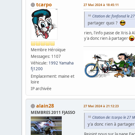
tcarpo
27 Mai 2024 à 18:45:11
Citation de: fonfonsd le 2
partager quoi ?
rien, l'info passe de Xris à A
y'a donc rien à partager
Membre Héroïque
Messages: 1107
Véhicule:
1992 Yamaha
fj1200
Emplacement: maine et
loire
IP archivée
alain28
27 Mai 2024 à 21:12:23
MEMBRES 2011 FJASSO
Citation de: tcarpo le 27 
y'a donc rien à partage
Rejoint nous sur la page F