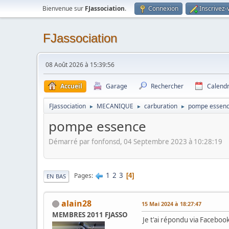
Bienvenue sur
FJassociation
.
Connexion
Inscrivez-
FJassociation
08 Août 2026 à 15:39:56
Accueil
Garage
Rechercher
Calendr
FJassociation
MECANIQUE
carburation
pompe essen
►
►
►
pompe essence
Démarré par fonfonsd, 04 Septembre 2023 à 10:28:19
1
2
3
Pages
4
EN BAS
alain28
15 Mai 2024 à 18:27:47
MEMBRES 2011 FJASSO
Je t'ai répondu via Faceboo