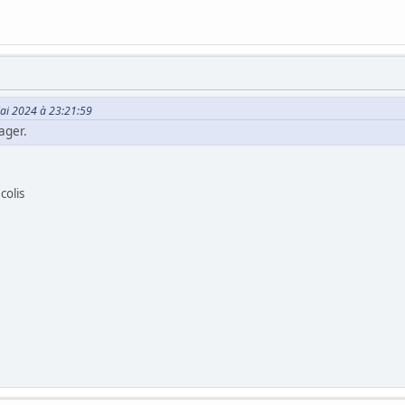
Mai 2024 à 23:21:59
ager.
colis