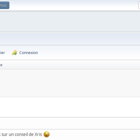
vous
ier
Connexion
ce
k sur un conseil de Xris