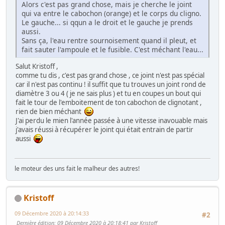
Alors c'est pas grand chose, mais je cherche le joint
qui va entre le cabochon (orange) et le corps du cligno.
Le gauche... si qqun a le droit et le gauche je prends
aussi.
Sans ça, l'eau rentre sournoisement quand il pleut, et
fait sauter l'ampoule et le fusible. C'est méchant l'eau...
Salut Kristoff ,
comme tu dis , c'est pas grand chose , ce joint n'est pas spécial
car il n'est pas continu ! il suffit que tu trouves un joint rond de
diamètre 3 ou 4 ( je ne sais plus ) et tu en coupes un bout qui
fait le tour de l'emboitement de ton cabochon de clignotant ,
rien de bien méchant
J'ai perdu le mien l'année passée à une vitesse inavouable mais
j'avais réussi à récupérer le joint qui était entrain de partir
aussi
le moteur des uns fait le malheur des autres!
Kristoff
09 Décembre 2020 à 20:14:33
#2
Dernière édition
: 09 Décembre 2020 à 20:18:41 par Kristoff