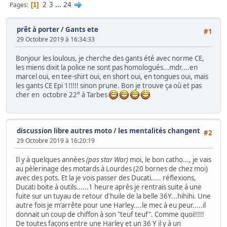
2
3
...
24
Pages
1
prêt à porter
/
Gants ete
#1
29 Octobre 2019 à 16:34:33
Bonjour les loulous, je cherche des gants été avec norme CE,
les miens dixit la police ne sont pas homologués...mdr....en
marcel oui, en tee-shirt oui, en short oui, en tongues oui, mais
les gants CE Epi 1!!!!! sinon prune. Bon je trouve ça où et pas
cher en octobre 22° à Tarbes
discussion libre autres moto
/
les mentalités changent
#2
29 Octobre 2019 à 16:20:19
Il y à quelques années
(pas star War)
moi, le bon catho..., je vais
au pèlerinage des motards à Lourdes (20 bornes de chez moi)
avec des pots. Et la je vois passer des Ducati..... réflexions,
Ducati boite à outils......1 heure après je rentrais suite à une
fuite sur un tuyau de retour d'huile de la belle 36Y...hihihi. Une
autre fois je m'arrête pour une Harley....le mec à eu peur.....il
donnait un coup de chiffon à son "teuf teuf". Comme quoi!!!!!
De toutes façons entre une Harley et un 36 Y il y à un