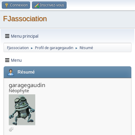
Connexion
Inscrivez-vous
FJassociation
Menu principal
FJassociation
Profil de garagegaudin
Résumé
►
►
Menu
Résumé
garagegaudin
Néophyte