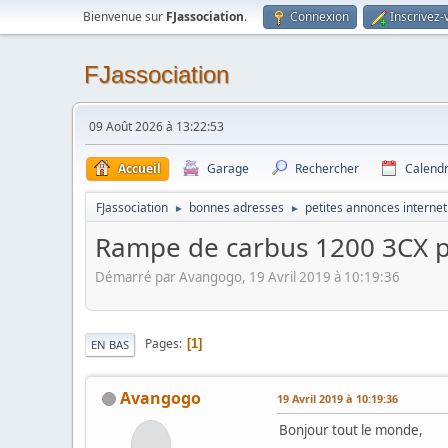
Bienvenue sur
FJassociation
.
Connexion
Inscrivez-
FJassociation
09 Août 2026 à 13:22:53
Accueil
Garage
Rechercher
Calendr
FJassociation
bonnes adresses
petites annonces internet
►
►
Rampe de carbus 1200 3CX 
Démarré par Avangogo, 19 Avril 2019 à 10:19:36
Pages
1
EN BAS
Avangogo
19 Avril 2019 à 10:19:36
Bonjour tout le monde,