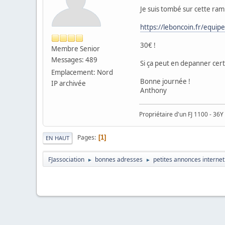
Je suis tombé sur cette ram
https://leboncoin.fr/equ
30€ !
Membre Senior
Messages: 489
Si ça peut en depanner cert
Emplacement: Nord
Bonne journée !
IP archivée
Anthony
Propriétaire d'un FJ 1100 - 36Y
Pages
1
EN HAUT
FJassociation
bonnes adresses
petites annonces internet
►
►