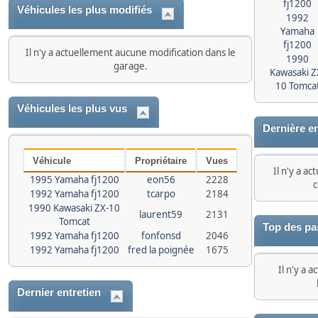
fj1200
Véhicules les plus modifiés
1992
Yamaha
fj1200
Il n'y a actuellement aucune modification dans le
1990
garage.
Kawasaki Z
10 Tomca
Véhicules les plus vus
Dernière e
Véhicule
Propriétaire
Vues
Il n'y a a
1995 Yamaha fj1200
eon56
2228
c
1992 Yamaha fj1200
tcarpo
2184
1990 Kawasaki ZX-10
laurent59
2131
Tomcat
Top des pa
1992 Yamaha fj1200
fonfonsd
2046
1992 Yamaha fj1200
fred la poignée
1675
Il n'y a 
Dernier entretien