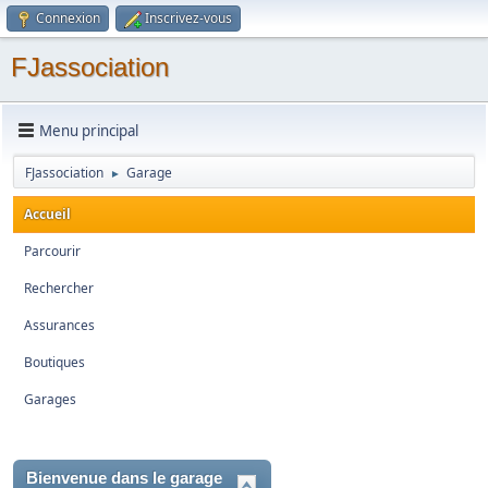
Connexion
Inscrivez-vous
FJassociation
Menu principal
FJassociation
Garage
►
Accueil
Parcourir
Rechercher
Assurances
Boutiques
Garages
Bienvenue dans le garage