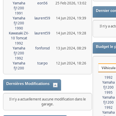
Yamaha
eon56
25 Feb 2026, 13:02
fj1200
Dernier co
1991
Yamaha
laurent59
14 Jun 2024, 19:39
fj1200
Il n'y a a
1990
Kawasaki ZX-
laurent59
14 Jun 2024, 19:28
10 Tomcat
1992
Budget le 
Yamaha
fonfonsd
13 Jun 2024, 08:29
fj1200
1992
Yamaha
tcarpo
12 Jun 2024, 18:26
fj1200
Véhicule
1992
Yamaha
Dernières Modifications
fj1200
1995
Yamaha
Il n'y a actuellement aucune modification dans le
fj1200
garage.
1992
Yamaha