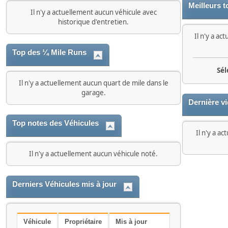
Meilleurs t
Il n'y a actuellement aucun véhicule avec
historique d'entretien.
Il n'y a ac
Top des ¼ Mile Runs
Sél
Il n'y a actuellement aucun quart de mile dans le
garage.
Dernière v
Top notes des Véhicules
Il n'y a a
Il n'y a actuellement aucun véhicule noté.
Derniers Véhicules mis à jour
Véhicule
Propriétaire
Mis à jour