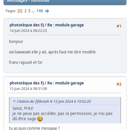
Messages - fonfonsd
2
3
...
146
Pages
1
phototèque des FJ
/
Re : module garage
#1
14 Juin 2024 à 08:22:23
bonjour
sisi kawasaki elle y ait, après faut me dire modèle
franc rajouté et fzr
phototèque des FJ
/
Re : module garage
#2
13 Juin 2024 à 08:31:08
Citation de: fifibreizh le 12 Juin 2024 à 10:02:20
Salut, Prèz!
je ne peux pas accéder, pas la permission, je n'ai pas
dû être sage
tu as quoi comme message ?