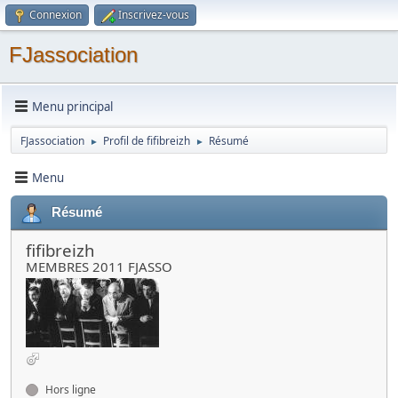
Connexion
Inscrivez-vous
FJassociation
Menu principal
FJassociation
Profil de fifibreizh
Résumé
►
►
Menu
Résumé
fifibreizh
MEMBRES 2011 FJASSO
Hors ligne