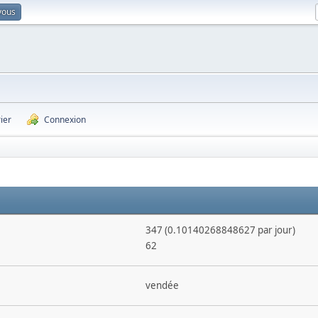
vous
ier
Connexion
347 (0.10140268848627 par jour)
62
vendée