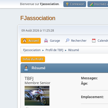
Bienvenue sur
FJassociation
.
Connexion
Inscrivez-
FJassociation
09 Août 2026 à 11:25:28
Accueil
Garage
Rechercher
Calendr
FJassociation
Profil de TBFJ
Résumé
►
►
Infos du Profil
Résumé
TBFJ
Messages:
Membre Senior
Âge:
Emplacement: