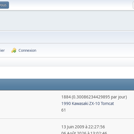
vous
ier
Connexion
1884 (0.30086234429895 par jour)
:
1990 Kawasaki ZX-10 Tomcat
61
13 Juin 2009 à 22:27:56
06 Août 2026 à 13:02:46