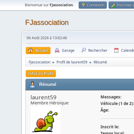
Bienvenue sur
FJassociation
.
Connexion
Inscrivez-
FJassociation
06 Août 2026 à 13:02:46
Accueil
Garage
Rechercher
Calendr
FJassociation
Profil de laurent59
Résumé
►
►
Infos du Profil
Résumé
laurent59
Messages:
Membre Héroïque
Véhicule (1 de 2)
Âge:
Inscrit le:
Temps local: