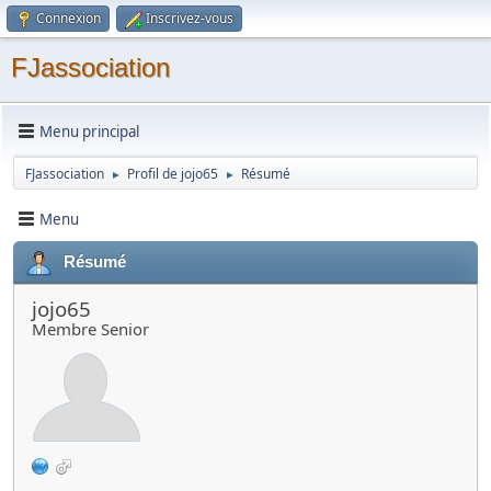
Connexion
Inscrivez-vous
FJassociation
Menu principal
FJassociation
Profil de jojo65
Résumé
►
►
Menu
Résumé
jojo65
Membre Senior