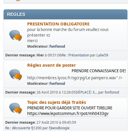
REGLES
PRESENTATION OBLIGATOIRE
pour la bonne marche du forum veuillez vous
présenter ici
merci
Modérateur:
fonfonsd
Dernier message:
Hier
à 09:51:06
Re : Présentation
par
Lalie59
Régles avant de poster
PRENDRE CONNAISSANCE DES REGL
http://membres.lycos.fr/sgcrpg/Le pampero.wav" />
Modérateur:
fonfonsd
Dernier message:
26 Avril 2010 à 12:26:05
DÉPLACÉ: S...
par
fonfonsd
Topic des sujets déjà Traités
PRENDRE POUR GARDER SITE OUVERT TIRELIRE
https://www.lepotcommun.fr/pot/mh0433gv
Dernier message:
27 Août 2010 à 09:45:59
Re : découverte fj1200
par
FJwooBoogie