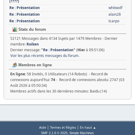
(????)
Re : Présentation
whitwolf
Re : Présentation
alain28
Re : Présentation
tcarpo
Stats du forum
52121 Messages dans 4134 Sujets par 1479 Membres - Dernier
membre:
Roiken
Dernier message:
"
Re : Présentation
"
(
Hier
à 09:51:06)
Voir les plus récents messages du forum.
Membres en ligne
En ligne:
58 Invités, 0 Utilisateurs (14 Robots) - Record de
connexions aujourd'hui:
74
- Record de connexions absolu: 2747 (03
Août 2026 à 05:50:34)
Membres actifs dans les 30 dernières minutes: Baidu (14)
|
|
Aide
Termes et Règles
En haut ▲
,
SMF 2.1.6 © 2025
Simple Machines