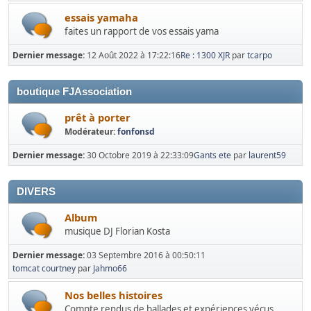
essais yamaha
faites un rapport de vos essais yama
Dernier message:
12 Août 2022 à 17:22:16
Re : 1300 XJR
par
tcarpo
boutique FJAssociation
prêt à porter
Modérateur:
fonfonsd
Dernier message:
30 Octobre 2019 à 22:33:09
Gants ete
par
laurent59
DIVERS
Album
musique DJ Florian Kosta
Dernier message:
03 Septembre 2016 à 00:50:11
tomcat courtney
par
Jahmo66
Nos belles histoires
Compte rendus de ballades et expériences vécus