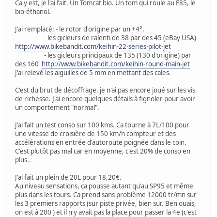
Ca y est, je l'ai fait. Un Tomcat bio. Un tom qui roule au E85, le
bio-éthanol.
J'ai remplacé: - le rotor d'origine par un +4°.
- les gicleurs de ralenti de 38 par des 45 (eBay USA)
http://www.bikebandit.com/keihin-22-series-pilot-jet
- les gicleurs principaux de 135 (130 d'origine) par
des 160
http://www.bikebandit.com/keihin-round-main-jet
J'ai relevé les aiguilles de 5 mm en mettant des cales.
C'est du brut de décoffrage, je n'ai pas encore joué sur les vis
de richesse. J'ai encore quelques détails à fignoler pour avoir
un comportement "normal".
J'ai fait un test conso sur 100 kms. Ca tourne à 7L/100 pour
une vitesse de croisière de 150 km/h compteur et des
accélérations en entrée d'autoroute poignée dans le coin.
C'est plutôt pas mal car en moyenne, c'est 20% de conso en
plus..
J'ai fait un plein de 20L pour 18,20€.
Au niveau sensations, ça pousse autant qu'au SP95 et même
plus dans les tours. Ca prend sans problème 12000 tr/mn sur
les 3 premiers rapports (sur piste privée, bien sur. Ben ouais,
on est à 200 ) et il n'y avait pas la place pour passer la 4e (c'est