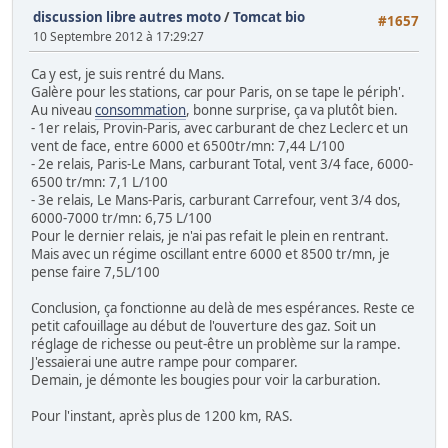
discussion libre autres moto
/
Tomcat bio
#1657
10 Septembre 2012 à 17:29:27
Ca y est, je suis rentré du Mans.
Galère pour les stations, car pour Paris, on se tape le périph'.
Au niveau
consommation
, bonne surprise, ça va plutôt bien.
- 1er relais, Provin-Paris, avec carburant de chez Leclerc et un
vent de face, entre 6000 et 6500tr/mn: 7,44 L/100
- 2e relais, Paris-Le Mans, carburant Total, vent 3/4 face, 6000-
6500 tr/mn: 7,1 L/100
- 3e relais, Le Mans-Paris, carburant Carrefour, vent 3/4 dos,
6000-7000 tr/mn: 6,75 L/100
Pour le dernier relais, je n'ai pas refait le plein en rentrant.
Mais avec un régime oscillant entre 6000 et 8500 tr/mn, je
pense faire 7,5L/100
Conclusion, ça fonctionne au delà de mes espérances. Reste ce
petit cafouillage au début de l'ouverture des gaz. Soit un
réglage de richesse ou peut-être un problème sur la rampe.
J'essaierai une autre rampe pour comparer.
Demain, je démonte les bougies pour voir la carburation.
Pour l'instant, après plus de 1200 km, RAS.