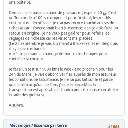
une boîte 6).
Demain, je le passe au banc de puissance. J'espère 90
cv
. C'est
un Tom bridé à 100cv d'origine et pour l'instant, les modifs
c'est brut de décoffrage. Je n'ai pas encore touché aux vis de
richesse car il fonctionnait bien à l'essence, et si je dois faire un
retour en origine , je ne veux pas galérer pour refaire les
réglages de richesse car les vis sont mal placées.
(Le 22 septembre je vais à la manif à Bruxelles, et en Belgique,
il n'y a pas d'éthanol).
Après le passage au banc, je démontrai les bougies pour
contrôler la couleur.
Je ferai un test sur 1000 kms le week-end prochain pour les
24h du Mans. Je vais d'abord
vérifier
auprès de mon assureur
les conditions de l'assistance. Je ne l'ai pas fait sur le FJ parce
que je n'en ai qu'un. Le Tom, j'ai de la pièce.Mais la
transposition est applicable (il faudra peut-être juste recalculer
la taille des gicleurs).
A suivre.
Mécanique
/
Essence par terre
#1663