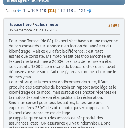
Messages - laurent59
1
...
109
110
112
113
...
121
Pages
111
Espace libre
/
valeur moto
#1651
19 Septembre 2012 à 12:28:56
Pour mon Tomcat (de 88), l'expert s'est basé sur une moyenne
de prix constatés sur leboncoin en foction de l'année et du
kilométrage. Mais ce qui a fait la différence, c'est l'état
esthétique constaté. Ma moto n'était pas trop amochée et
l'expert me l'a estimée à 2000€. Les frais de remise en état
s'élevaient à 1800€. Le mécano du bouclard chez qui je l'avait
déposée a insisté sur le fait que j'y tenais comme à la prunelle
de mes yeux.
Pour toi, vu que la moto est entièrement détruite, il faut
produire des exemples du boncoin en rapport avec l'âge et le
kilométrage de ta moto, mais surtout des photos récentes de
ta moto attestant de son état justifiant ta réclamation.
Sinon, un conseil pour tous les autres, faites faire une
expertise (env 230€) de votre moto qui sera opposable à
l'expert d'assurance en cas de litige.
Je rappelle qu'en vertu des accords de réciprocité des
assurances, c'est TON assurance qui va t'indemniser. Donc