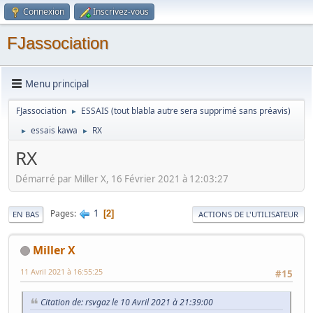
Connexion
Inscrivez-vous
FJassociation
Menu principal
FJassociation
ESSAIS (tout blabla autre sera supprimé sans préavis)
►
essais kawa
RX
►
►
RX
Démarré par Miller X, 16 Février 2021 à 12:03:27
1
Pages
2
EN BAS
ACTIONS DE L'UTILISATEUR
Miller X
11 Avril 2021 à 16:55:25
#15
Citation de: rsvgaz le 10 Avril 2021 à 21:39:00