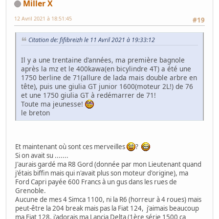
Miller X
12 Avril 2021 à 18:51:45
#19
Citation de: fifibreizh le 11 Avril 2021 à 19:33:12
Il y a une trentaine d'années, ma première bagnole
après la mz et le 400kawa(en bicylindre 4T) a été une
1750 berline de 71(allure de lada mais double arbre en
tête), puis une giulia GT junior 1600(moteur 2L!) de 76
et une 1750 giulia GT à redémarrer de 71!
Toute ma jeunesse!
le breton
Et maintenant où sont ces merveilles
?
Si on avait su .......
J'aurais gardé ma R8 Gord (donnée par mon Lieutenant quand
j'étais biffin mais qui n'avait plus son moteur d'origine), ma
Ford Capri payée 600 Francs à un gus dans les rues de
Grenoble.
Aucune de mes 4 Simca 1100, ni la R6 (horreur à 4 roues) mais
peut-être la 204 break mais pas la Fiat 124, j'aimais beaucoup
ma Fiat 128, j'adorais ma Lancia Delta (1ère série 1500 ça