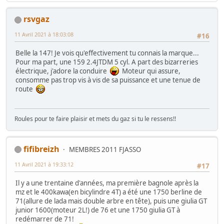
rsvgaz
11 Avril 2021 à 18:03:08
#16
Belle la 147! Je vois qu'effectivement tu connais la marque...
Pour ma part, une 159 2.4JTDM 5 cyl. A part des bizarreries
électrique, j'adore la conduire
Moteur qui assure,
consomme pas trop vis à vis de sa puissance et une tenue de
route
Roules pour te faire plaisir et mets du gaz si tu le ressens!!
fifibreizh
MEMBRES 2011 FJASSO
11 Avril 2021 à 19:33:12
#17
Il y a une trentaine d'années, ma première bagnole après la
mz et le 400kawa(en bicylindre 4T) a été une 1750 berline de
71(allure de lada mais double arbre en tête), puis une giulia GT
junior 1600(moteur 2L!) de 76 et une 1750 giulia GT à
redémarrer de 71!