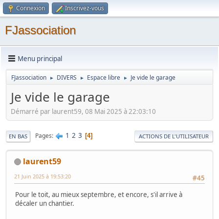
Connexion
Inscrivez-vous
FJassociation
Menu principal
FJassociation
DIVERS
Espace libre
Je vide le garage
►
►
►
Je vide le garage
Démarré par laurent59, 08 Mai 2025 à 22:03:10
1
2
3
Pages
4
EN BAS
ACTIONS DE L'UTILISATEUR
laurent59
21 Juin 2025 à 19:53:20
#45
Pour le toit, au mieux septembre, et encore, s'il arrive à
décaler un chantier.