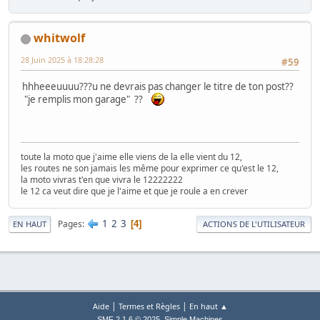
whitwolf
28 Juin 2025 à 18:28:28
#59
hhheeeuuuu???u ne devrais pas changer le titre de ton post??
"je remplis mon garage" ??
toute la moto que j'aime elle viens de la elle vient du 12,
les routes ne son jamais les même pour exprimer ce qu'est le 12,
la moto vivras t'en que vivra le 12222222
le 12 ca veut dire que je l'aime et que je roule a en crever
1
2
3
Pages
4
EN HAUT
ACTIONS DE L'UTILISATEUR
|
|
Aide
Termes et Règles
En haut ▲
,
SMF 2.1.6 © 2025
Simple Machines