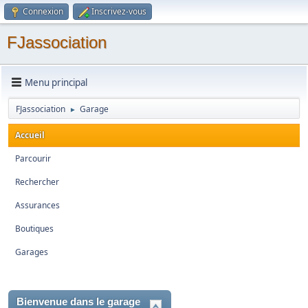
Connexion
Inscrivez-vous
FJassociation
Menu principal
FJassociation
Garage
►
Accueil
Parcourir
Rechercher
Assurances
Boutiques
Garages
Bienvenue dans le garage