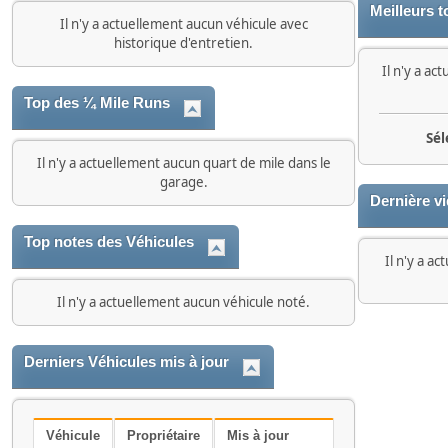
Meilleurs t
Il n'y a actuellement aucun véhicule avec
historique d'entretien.
Il n'y a ac
Top des ¼ Mile Runs
Sél
Il n'y a actuellement aucun quart de mile dans le
garage.
Dernière v
Top notes des Véhicules
Il n'y a a
Il n'y a actuellement aucun véhicule noté.
Derniers Véhicules mis à jour
Véhicule
Propriétaire
Mis à jour