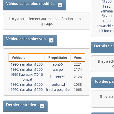
fj1200
Véhicules les plus modifiés
1992
Yamaha
fj1200
Il n'y a actuellement aucune modification dans le
1990
garage.
Kawasaki Z
10 Tomca
Véhicules les plus vus
Dernière e
Véhicule
Propriétaire
Vues
Il n'y a a
1995 Yamaha fj1200
eon56
2221
c
1992 Yamaha fj1200
tcarpo
2174
1990 Kawasaki ZX-10
laurent59
2126
Tomcat
Top des pa
1992 Yamaha fj1200
fonfonsd
2038
1992 Yamaha fj1200
fred la poignée
1668
Il n'y a 
Dernier entretien