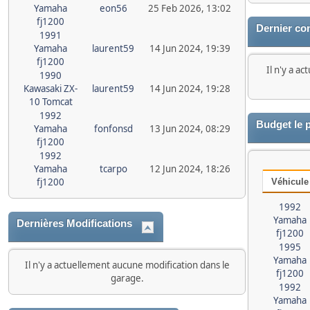
Yamaha
eon56
25 Feb 2026, 13:02
fj1200
Dernier co
1991
Yamaha
laurent59
14 Jun 2024, 19:39
fj1200
Il n'y a a
1990
Kawasaki ZX-
laurent59
14 Jun 2024, 19:28
10 Tomcat
1992
Budget le 
Yamaha
fonfonsd
13 Jun 2024, 08:29
fj1200
1992
Yamaha
tcarpo
12 Jun 2024, 18:26
fj1200
Véhicule
1992
Yamaha
Dernières Modifications
fj1200
1995
Yamaha
Il n'y a actuellement aucune modification dans le
fj1200
garage.
1992
Yamaha