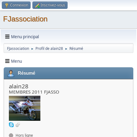
Connexion
Inscrivez-vous
FJassociation
Menu principal
FJassociation
Profil de alain28
Résumé
►
►
Menu
Résumé
alain28
MEMBRES 2011 FJASSO
Hors ligne