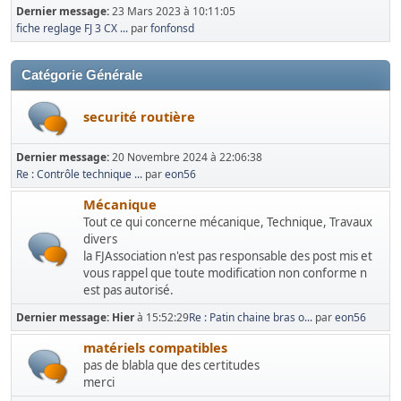
Dernier message:
23 Mars 2023 à 10:11:05
fiche reglage FJ 3 CX ...
par
fonfonsd
Catégorie Générale
securité routière
Dernier message:
20 Novembre 2024 à 22:06:38
Re : Contrôle technique ...
par
eon56
Mécanique
Tout ce qui concerne mécanique, Technique, Travaux
divers
la FJAssociation n'est pas responsable des post mis et
vous rappel que toute modification non conforme n
est pas autorisé.
Dernier message:
Hier
à 15:52:29
Re : Patin chaine bras o...
par
eon56
matériels compatibles
pas de blabla que des certitudes
merci