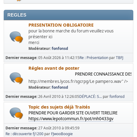
REGLES
PRESENTATION OBLIGATOIRE
pour la bonne marche du forum veuillez vous
présenter ici
merci
Modérateur:
fonfonsd
Dernier message:
05 Août 2026 à 11:42:15
Re : Présentation
par
TBFJ
Régles avant de poster
PRENDRE CONNAISSANCE DES REGL
http://membres.lycos.fr/sgcrpg/Le pampero.wav" />
Modérateur:
fonfonsd
Dernier message:
26 Avril 2010 à 12:26:05
DÉPLACÉ: S...
par
fonfonsd
Topic des sujets déjà Traités
PRENDRE POUR GARDER SITE OUVERT TIRELIRE
https://www.lepotcommun.fr/pot/mh0433gv
Dernier message:
27 Août 2010 à 09:45:59
Re : découverte fj1200
par
FJwooBoogie