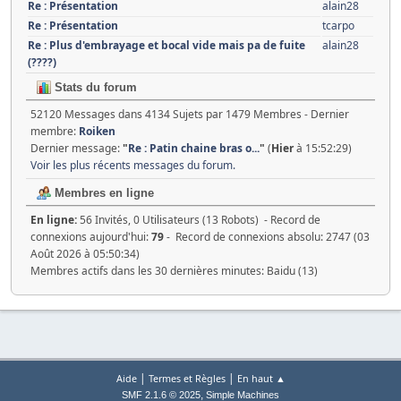
Re : Présentation
alain28
Re : Présentation
tcarpo
Re : Plus d'embrayage et bocal vide mais pa de fuite
alain28
(????)
Stats du forum
52120 Messages dans 4134 Sujets par 1479 Membres - Dernier
membre:
Roiken
Dernier message:
"
Re : Patin chaine bras o...
"
(
Hier
à 15:52:29)
Voir les plus récents messages du forum.
Membres en ligne
En ligne:
56 Invités, 0 Utilisateurs (13 Robots) - Record de
connexions aujourd'hui:
79
- Record de connexions absolu: 2747 (03
Août 2026 à 05:50:34)
Membres actifs dans les 30 dernières minutes: Baidu (13)
|
|
Aide
Termes et Règles
En haut ▲
,
SMF 2.1.6 © 2025
Simple Machines