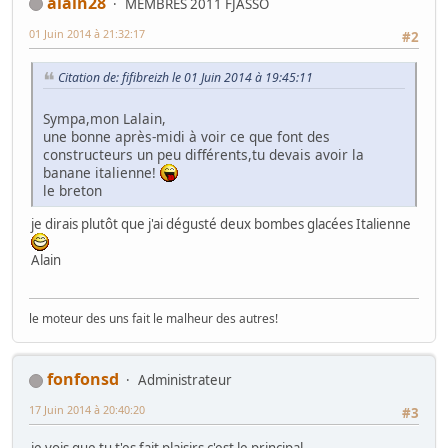
alain28
MEMBRES 2011 FJASSO
01 Juin 2014 à 21:32:17
#2
Citation de: fifibreizh le 01 Juin 2014 à 19:45:11
Sympa,mon Lalain,
une bonne après-midi à voir ce que font des
constructeurs un peu différents,tu devais avoir la
banane italienne!
le breton
je dirais plutôt que j'ai dégusté deux bombes glacées Italienne
Alain
le moteur des uns fait le malheur des autres!
fonfonsd
Administrateur
17 Juin 2014 à 20:40:20
#3
je vois que tu t'es fait plaisirs c'est le principal