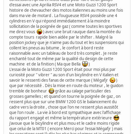
d'essai avec une Aprilia RSV4 et une Moto Guzzi 1200 Sport
histoire de chevaucher des motos italiennes au moins une fois
dans ma vie de motard . La fougueuse RSV4 possède une 4
cylindres en V qui répond immédiatement à la moindre
sollicitation de la poignée de gaz ( comme toutes les sportives
me direz vous
) avec une bruit rauque dans la montée du
compte tours rapide bien aidée par le shifter . Malgré la
position jockey que je n'aime pas du tout et les suspensions qui
collent les pneus au bitume , le confort à bord reste
raisonnable avec un tableau de bord très complet . Je reste
enchanté tout de même par la qualité du design de cette
machine et de la finition ( Ma que Bella
)
L'essai de la Moto Guzzi 1200 Sport était pour moi plus par
curiosité pour " vibrer " au son d'un bicylindre en V italien et
savoir le ressenti des fanas de cette marque ( Mégafjr
)
que par nécessité . Dès la mise en route du moteur , le guidon
tremble de bonheur
grâce au calage particulier des
grosses gamelles ; et quand on tourne la poignée de gaz , on
ressent plus que sur une BMW 1200 GS le balancement du
cadre vers la droite , chose que l'on ne ressent plus aussitôt
que l'on roule . La vie à bord est sympathique avec l'affichage
du rapport engagé et même la température extérieure
j'avoue que le bicylindre et plus mou et le cadre moins rigide
que celui de la MT01 ( encore Merci pour l'essai Mégafjr ) mais
les sensations sont là dès les plus bas régimes et je comprends