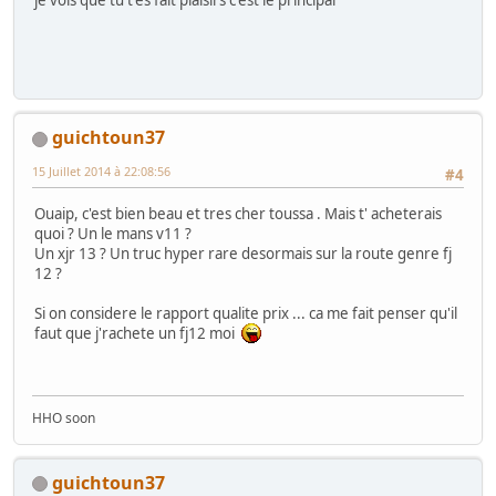
guichtoun37
15 Juillet 2014 à 22:08:56
#4
Ouaip, c'est bien beau et tres cher toussa . Mais t' acheterais
quoi ? Un le mans v11 ?
Un xjr 13 ? Un truc hyper rare desormais sur la route genre fj
12 ?
Si on considere le rapport qualite prix ... ca me fait penser qu'il
faut que j'rachete un fj12 moi
HHO soon
guichtoun37