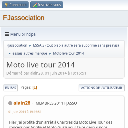
Connexion
Inscrivez-vous
FJassociation
Menu principal
FJassociation
ESSAIS (tout blabla autre sera supprimé sans préavis)
►
essais autres marque
Moto live tour 2014
►
►
Moto live tour 2014
Démarré par alain28, 01 Juin 2014 à 19:16:51
Pages
1
EN BAS
ACTIONS DE L'UTILISATEUR
alain28
MEMBRES 2011 FJASSO
01 Juin 2014 à 19:16:51
Hier j'ai profité d'un arrêt à Chartres du Moto Live Tour des
concessions Aprilia et Moto Guzzi pour faire deux galops