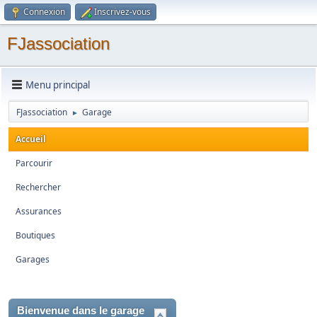
Connexion
Inscrivez-vous
FJassociation
Menu principal
FJassociation
Garage
►
Accueil
Parcourir
Rechercher
Assurances
Boutiques
Garages
Bienvenue dans le garage