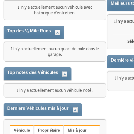
Meilleurs t
Il n'y a actuellement aucun véhicule avec
historique d'entretien.
Il n'y a ac
Top des ¼ Mile Runs
Sél
Il n'y a actuellement aucun quart de mile dans le
garage.
Dernière v
Top notes des Véhicules
Il n'y a a
Il n'y a actuellement aucun véhicule noté.
Derniers Véhicules mis à jour
Véhicule
Propriétaire
Mis à jour