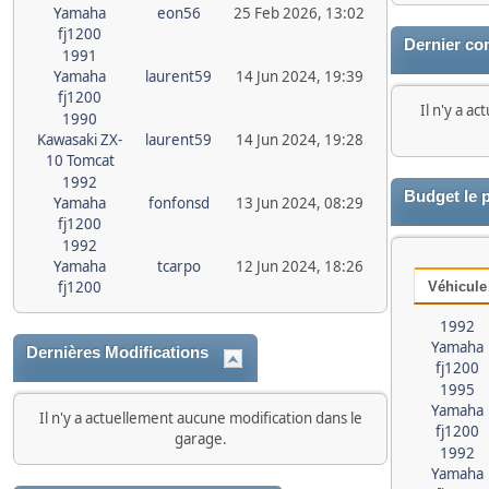
Yamaha
eon56
25 Feb 2026, 13:02
fj1200
Dernier co
1991
Yamaha
laurent59
14 Jun 2024, 19:39
fj1200
Il n'y a a
1990
Kawasaki ZX-
laurent59
14 Jun 2024, 19:28
10 Tomcat
1992
Budget le 
Yamaha
fonfonsd
13 Jun 2024, 08:29
fj1200
1992
Yamaha
tcarpo
12 Jun 2024, 18:26
fj1200
Véhicule
1992
Yamaha
Dernières Modifications
fj1200
1995
Yamaha
Il n'y a actuellement aucune modification dans le
fj1200
garage.
1992
Yamaha