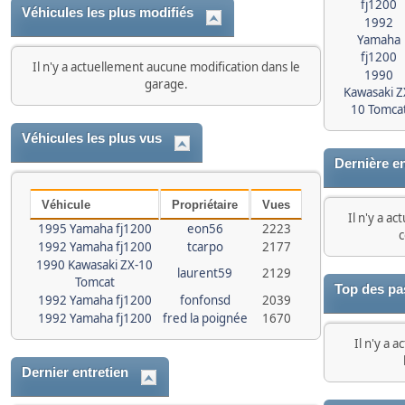
fj1200
Véhicules les plus modifiés
1992
Yamaha
fj1200
Il n'y a actuellement aucune modification dans le
1990
garage.
Kawasaki Z
10 Tomca
Véhicules les plus vus
Dernière e
Véhicule
Propriétaire
Vues
Il n'y a a
1995 Yamaha fj1200
eon56
2223
c
1992 Yamaha fj1200
tcarpo
2177
1990 Kawasaki ZX-10
laurent59
2129
Tomcat
Top des pa
1992 Yamaha fj1200
fonfonsd
2039
1992 Yamaha fj1200
fred la poignée
1670
Il n'y a 
Dernier entretien