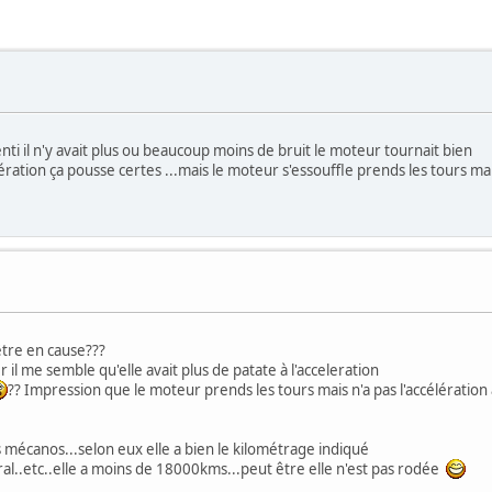
nti il n'y avait plus ou beaucoup moins de bruit le moteur tournait bien
élération ça pousse certes ...mais le moteur s'essouffle prends les tours mai
être en cause???
r il me semble qu'elle avait plus de patate à l'acceleration
?? Impression que le moteur prends les tours mais n'a pas l'accélération 
es mécanos...selon eux elle a bien le kilométrage indiqué
al..etc..elle a moins de 18000kms...peut être elle n'est pas rodée