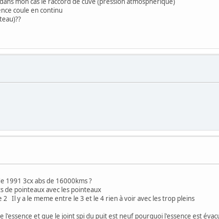
i dans mon cas le raccord de cuve (pression atmosphérique)
sence coule en continu
nteau)??
 de 1991 3cx abs de 16000kms ?
s de pointeaux avec les pointeaux
e 2 Il y a le meme entre le 3 et le 4 rien à voir avec les trop pleins
e l'essence et que le joint spi du puit est neuf pourquoi l'essence est éva