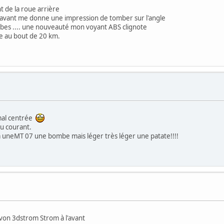
t de la roue arrière
à l'avant me donne une impression de tomber sur l'angle
rbes .... une nouveauté mon voyant ABS clignote
ire au bout de 20 km.
 mal centrée
au courant.
 à uneMT 07 une bombe mais léger très léger une patate!!!!
Avon 3dstrom Strom à l'avant