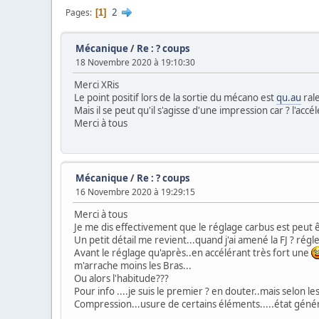
2
Pages
1
Mécanique
/
Re : ? coups
18 Novembre 2020 à 19:10:30
Merci XRis
Le point positif lors de la sortie du mécano est
qu.au
rale
Mais il se peut qu'il s'agisse d'une impression car ? l'acc
Merci à tous
Mécanique
/
Re : ? coups
16 Novembre 2020 à 19:29:15
Merci à tous
Je me dis effectivement que le réglage carbus est peut 
Un petit détail me revient...quand j'ai amené la FJ ? régle
Avant le réglage qu'après..en accélérant très fort une
m'arrache moins les Bras...
Ou alors l'habitude???
Pour info ....je suis le premier ? en douter..mais selon l
Compression...usure de certains éléments.....état génér