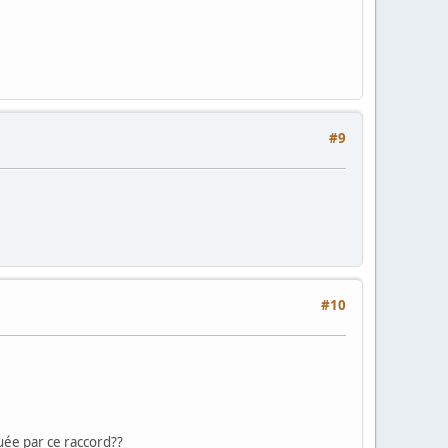
#9
#10
cuée par ce raccord??