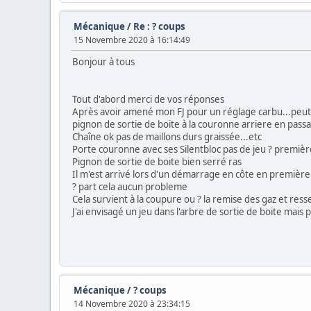
Mécanique
/
Re : ? coups
15 Novembre 2020 à 16:14:49
Bonjour à tous
Tout d'abord merci de vos réponses
Après avoir amené mon FJ pour un réglage carbu...peut 
pignon de sortie de boite à la couronne arriere en passan
Chaîne ok pas de maillons durs graissée...etc
Porte couronne avec ses Silentbloc pas de jeu ? premiè
Pignon de sortie de boite bien serré ras
Il m'est arrivé lors d'un démarrage en côte en première
? part cela aucun probleme
Cela survient à la coupure ou ? la remise des gaz et res
J'ai envisagé un jeu dans l'arbre de sortie de boite mais p
Mécanique
/
? coups
14 Novembre 2020 à 23:34:15