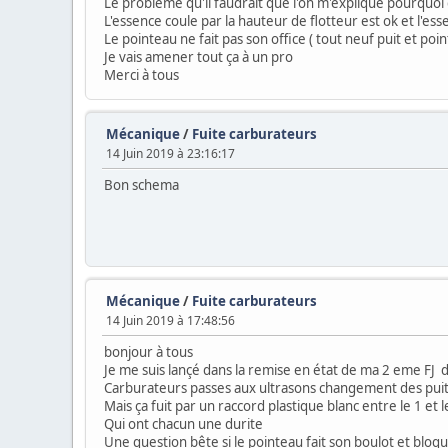
Le problème qu'il faudrait que l'on m'explique pourquo
L'essence coule par la hauteur de flotteur est ok et l'es
Le pointeau ne fait pas son office ( tout neuf puit et poi
Je vais amener tout ça à un pro
Merci à tous
Mécanique
/
Fuite carburateurs
14 Juin 2019 à 23:16:17
Bon schema
Mécanique
/
Fuite carburateurs
14 Juin 2019 à 17:48:56
bonjour à tous
Je me suis lançé dans la remise en état de ma 2 eme FJ
Carburateurs passes aux ultrasons changement des puit
Mais ça fuit par un raccord plastique blanc entre le 1 et l
Qui ont chacun une durite
Une question bête si le pointeau fait son boulot et bloqu