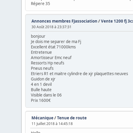
Répere 35
Annonces membres FJassociation
/
Vente 1200 fj 3c
30 Août 2018 à 23:37:31
bonjour
Je dois me separer de ma Fj
Excellent état 71000kms
Entretenue
Amortisseur Emc neuf
Ressorts Hp neufs
Pneus neufs
Etriers R1 et maitre cylindre de xjr plaquettes neuves
Guidon de xjr
4 en 1 devil
Bulle haute
Visible dans le 06
Prix 1600€
Mécanique
/
Tenue de route
11 Juillet 2018 à 14:45:18