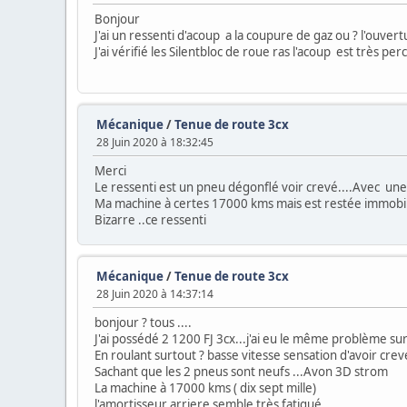
Bonjour
J'ai un ressenti d'acoup a la coupure de gaz ou ? l'ouvert
J'ai vérifié les Silentbloc de roue ras l'acoup est très pe
Mécanique
/
Tenue de route 3cx
28 Juin 2020 à 18:32:45
Merci
Le ressenti est un pneu dégonflé voir crevé....Avec une 
Ma machine à certes 17000 kms mais est restée immobili
Bizarre ..ce ressenti
Mécanique
/
Tenue de route 3cx
28 Juin 2020 à 14:37:14
bonjour ? tous ....
J'ai possédé 2 1200 FJ 3cx...j'ai eu le même problème sur 
En roulant surtout ? basse vitesse sensation d'avoir crevé
Sachant que les 2 pneus sont neufs ...Avon 3D strom
La machine à 17000 kms ( dix sept mille)
l'amortisseur arriere semble très fatigué