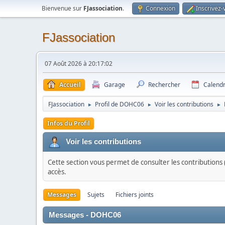
Bienvenue sur
FJassociation
.
Connexion
Inscrivez-
FJassociation
07 Août 2026 à 20:17:02
Accueil
Garage
Rechercher
Calendr
FJassociation
Profil de DOHC06
Voir les contributions
►
►
►
Infos du Profil
Voir les contributions
Cette section vous permet de consulter les contributions (
accès.
Messages
Sujets
Fichiers joints
Messages - DOHC06