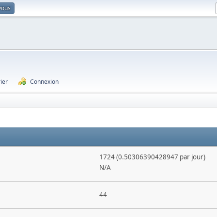
vous
ier
Connexion
1724 (0.50306390428947 par jour)
N/A
44