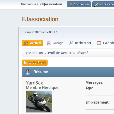
Bienvenue sur
FJassociation
.
Connexion
Inscrivez-
FJassociation
07 Août 2026 à 07:03:17
Accueil
Garage
Rechercher
Calendr
FJassociation
Profil de Yam3cx
Résumé
►
►
Infos du Profil
Résumé
Yam3cx
Messages:
Membre Héroïque
Âge:
Emplacement: