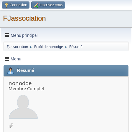
Connexion
Inscrivez-vous
FJassociation
Menu principal
FJassociation
Profil de nonodge
Résumé
►
►
Menu
Résumé
nonodge
Membre Complet