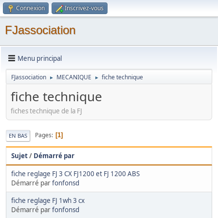
Connexion
Inscrivez-vous
FJassociation
Menu principal
FJassociation
MECANIQUE
fiche technique
►
►
fiche technique
fiches technique de la FJ
Pages
1
EN BAS
Sujet
/
Démarré par
fiche reglage FJ 3 CX FJ1200 et FJ 1200 ABS
Démarré par
fonfonsd
fiche reglage FJ 1wh 3 cx
Démarré par
fonfonsd