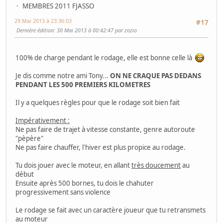
MEMBRES 2011 FJASSO
29 Mai 2013 à 23:36:03
#17
Dernière édition
: 30 Mai 2013 à 00:42:47 par zozio
100% de charge pendant le rodage, elle est bonne celle là
Je dis comme notre ami Tony...
ON NE CRAQUE PAS DEDANS
PENDANT LES 500 PREMIERS KILOMETRES
Il y a quelques règles pour que le rodage soit bien fait
Impérativement :
Ne pas faire de trajet à vitesse constante, genre autoroute
"pèpère"
Ne pas faire chauffer, l'hiver est plus propice au rodage.
Tu dois jouer avec le moteur, en allant
très doucement
au
début
Ensuite après 500 bornes, tu dois le chahuter
progressivement sans violence
Le rodage se fait avec un caractère joueur que tu retransmets
au moteur