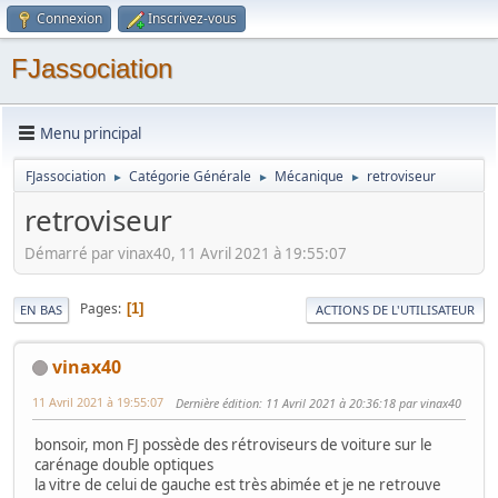
Connexion
Inscrivez-vous
FJassociation
Menu principal
FJassociation
Catégorie Générale
Mécanique
retroviseur
►
►
►
retroviseur
Démarré par vinax40, 11 Avril 2021 à 19:55:07
Pages
1
EN BAS
ACTIONS DE L'UTILISATEUR
vinax40
11 Avril 2021 à 19:55:07
Dernière édition
: 11 Avril 2021 à 20:36:18 par vinax40
bonsoir, mon FJ possède des rétroviseurs de voiture sur le
carénage double optiques
la vitre de celui de gauche est très abimée et je ne retrouve