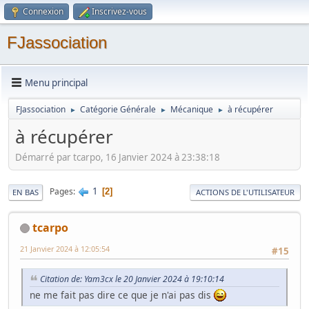
Connexion
Inscrivez-vous
FJassociation
Menu principal
FJassociation
Catégorie Générale
Mécanique
à récupérer
►
►
►
à récupérer
Démarré par tcarpo, 16 Janvier 2024 à 23:38:18
1
Pages
2
EN BAS
ACTIONS DE L'UTILISATEUR
tcarpo
21 Janvier 2024 à 12:05:54
#15
Citation de: Yam3cx le 20 Janvier 2024 à 19:10:14
ne me fait pas dire ce que je n'ai pas dis